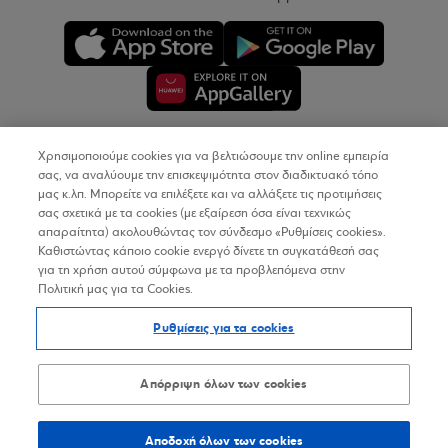
Χρησιμοποιούμε cookies για να βελτιώσουμε την online εμπειρία
Copyright © 2026
σας, να αναλύουμε την επισκεψιμότητα στον διαδικτυακό τόπο
μας κ.λπ. Μπορείτε να επιλέξετε και να αλλάξετε τις προτιμήσεις
σας σχετικά με τα cookies (με εξαίρεση όσα είναι τεχνικώς
Όροι Χρήσης
απαραίτητα) ακολουθώντας τον σύνδεσμο «Ρυθμίσεις cookies».
Καθιστώντας κάποιο cookie ενεργό δίνετε τη συγκατάθεσή σας
Προσωπικά Δεδομένα στον Διαδικτυακό Τόπο
για τη χρήση αυτού σύμφωνα με τα προβλεπόμενα στην
Πολιτική μας για τα Cookies.
Πολιτική Cookies
Ρυθμίσεις για τα cookies
Δήλωση Προσβασιμότητας
Sitemap
Απόρριψη όλων των cookies
Αποδοχή όλων των cookies