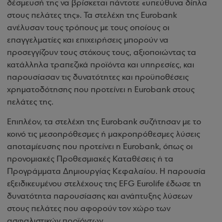
δέσμευσή της να βρίσκεται πάντοτε «υπεύθυνα δίπλα
στους πελάτες της». Τα στελέχη της Eurobank
ανέλυσαν τους τρόπους με τους οποίους οι
επαγγελματίες και επιχειρήσεις μπορούν να
προσεγγίζουν τους στόχους τους, αξιοποιώντας τα
κατάλληλα τραπεζικά προϊόντα και υπηρεσίες, και
παρουσίασαν τις δυνατότητες και προϋποθέσεις
χρηματοδότησης που προτείνει η Eurobank στους
πελάτες της.
Επιπλέον, τα στελέχη της Eurobank συζήτησαν με το
κοινό τις μεσοπρόθεσμες ή μακροπρόθεσμες λύσεις
αποταμίευσης που προτείνει η Eurobank, όπως οι
προνομιακές Προθεσμιακές Καταθέσεις ή τα
Προγράμματα Δημιουργίας Κεφαλαίου. Η παρουσία
εξειδικευμένου στελέχους της EFG Εurolife έδωσε τη
δυνατότητα παρουσίασης και ανάπτυξης λύσεων
στους πελάτες που αφορούν τον χώρο των
ασφαλιστικών προϊόντων.