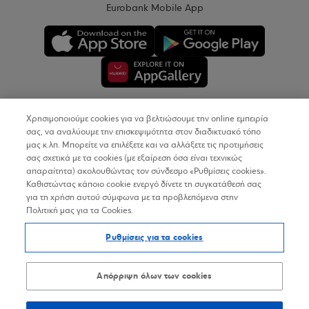
Eurobank Mobile App
Χρησιμοποιούμε cookies για να βελτιώσουμε την online εμπειρία
Copyright © 2026
σας, να αναλύουμε την επισκεψιμότητα στον διαδικτυακό τόπο
μας κ.λπ. Μπορείτε να επιλέξετε και να αλλάξετε τις προτιμήσεις
σας σχετικά με τα cookies (με εξαίρεση όσα είναι τεχνικώς
Όροι Χρήσης
απαραίτητα) ακολουθώντας τον σύνδεσμο «Ρυθμίσεις cookies».
Καθιστώντας κάποιο cookie ενεργό δίνετε τη συγκατάθεσή σας
Προσωπικά Δεδομένα στον Διαδικτυακό Τόπο
για τη χρήση αυτού σύμφωνα με τα προβλεπόμενα στην
Πολιτική μας για τα Cookies.
Πολιτική Cookies
Ρυθμίσεις για τα cookies
Δήλωση Προσβασιμότητας
Sitemap
Απόρριψη όλων των cookies