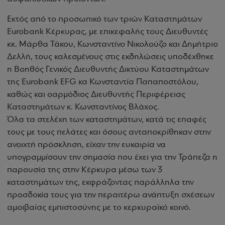
Εκτός από το προσωπικό των τριών Καταστημάτων
Eurobank Κέρκυρας, με επικεφαλής τους Διευθυντές
κκ. Μάρθα Τάκου, Κωνσταντίνο Νικολούζο και Δημήτριο
Δελλή, τους καλεσμένους στις εκδηλώσεις υποδέχθηκε
η Βοηθός Γενικός Διευθυντής Δικτύου Καταστημάτων
της Eurobank EFG κα Κωνσταντία Παπαποστόλου,
καθώς και οαρμόδιος Διευθυντής Περιφέρειας
Καταστημάτων κ. Κωνσταντίνος Βλάχος.
Όλα τα στελέχη των καταστημάτων, κατά τις επαφές
τους με τους πελάτες και όσους ανταποκρίθηκαν στην
ανοιχτή πρόσκληση, είχαν την ευκαιρία να
υπογραμμίσουν την σημασία που έχει για την Τράπεζα η
παρουσία της στην Κέρκυρα μέσω των 3
καταστημάτων της, εκφράζοντας παράλληλα την
προσδοκία τους για την περαιτέρω ανάπτυξη σχέσεων
αμοιβαίας εμπιστοσύνης με το κερκυραϊκό κοινό.