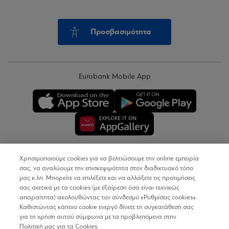
Προσβασιμότητα
Eurobank Mobile App
Χρησιμοποιούμε cookies για να βελτιώσουμε την online εμπειρία
Copyright © 2026
σας, να αναλύουμε την επισκεψιμότητα στον διαδικτυακό τόπο
μας κ.λπ. Μπορείτε να επιλέξετε και να αλλάξετε τις προτιμήσεις
σας σχετικά με τα cookies (με εξαίρεση όσα είναι τεχνικώς
Όροι Χρήσης
απαραίτητα) ακολουθώντας τον σύνδεσμο «Ρυθμίσεις cookies».
Καθιστώντας κάποιο cookie ενεργό δίνετε τη συγκατάθεσή σας
Προσωπικά Δεδομένα στον Διαδικτυακό Τόπο
για τη χρήση αυτού σύμφωνα με τα προβλεπόμενα στην
Πολιτική μας για τα Cookies.