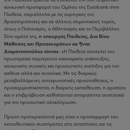
την Παιδεία» έρχεται να ενισχύσει την ήδη σημαντική
κοινωνική προσφορά του Ομίλου της Eurobank στην
Παιδεία, παράλληλα με τις χορηγικές της
δραστηριότητες και σε άλλους σημαντικούς τομείς,
όπως ο Πολιτισμός, ο Αθλητισμός και το Περιβάλλον.
η υπουργός Παιδείας, Δια Βίου
Στην ομιλία της,
Μάθησης και Θρησκευμάτων κα ¶ννα
Διαμαντοπούλου τόνισε:
«Η Παιδεία αποτελεί τον
πρωταρχικό παράγοντα οικονομικής ανάπτυξης,
κοινωνικής συνοχής και προσωπικής ανέλιξης για τον
καθένα αλλά και συνολικά. Με τις διαρκώς
μεταβαλλόμενες ανταγωνιστικές προϋποθέσεις, η
προσαρμοστικότητα, η διαρκής εκπαίδευση, η αριστεία
και η επιβράβευση καθίστανται απαραίτητα συστατικά
για την προσωπική ολοκλήρωση.
Πρώτη προτεραιότητά μας είναι η προσαρμογή του
εκπαιδευτικού συστήματος στις απαιτήσεις και τις