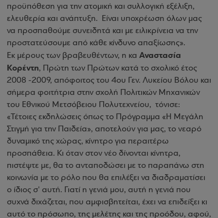
προϋπόθεση για την ατομική και συλλογική εξέλιξη,
ελευθερία και ανάπτυξη. Είναι υποχρέωση όλων μας
να προσπαθούμε συνειδητά και με ειλικρίνεια να την
προστατεύσουμε από κάθε κίνδυνο απαξίωσης».
Αναστασία
Εκ μέρους των βραβευθέντων, η κα
Κορέντη
, Πρώτη των Πρώτων κατά το σχολικό έτος
2008 -2009, απόφοιτος του 4ου Γεν. Λυκείου Βόλου και
σήμερα φοιτήτρια στην σχολή Πολιτικών Μηχανικών
του Εθνικού Μετσόβειου Πολυτεχνείου, τόνισε:
«Τέτοιες εκδηλώσεις όπως το Πρόγραμμα «Η Μεγάλη
Στιγμή για την Παιδεία», αποτελούν για μας, το νεαρό
δυναμικό της χώρας, κίνητρο για περαιτέρω
προσπάθεια. Κι όταν στον νέο δίνονται κίνητρα,
πιστέψτε με, θα το ανταποδώσει με το παραπάνω στη
κοινωνία με το ρόλο που θα επιλέξει να διαδραματίσει
ο ίδιος σ' αυτή. Γιατί η γενιά μου, αυτή η γενιά που
συχνά διχάζεται, που αμφισβητείται, έχει να επιδείξει κι
αυτό το πρόσωπο, της μελέτης και της προόδου, αφού,