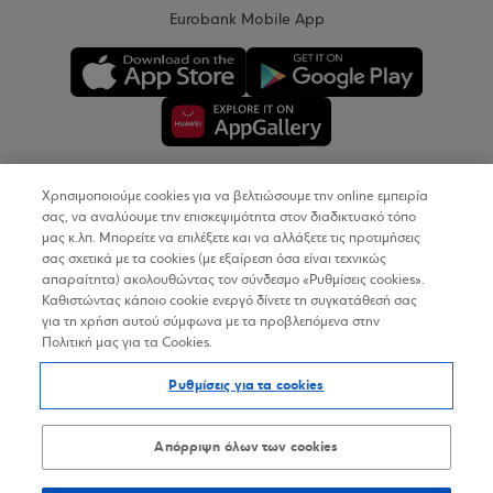
Eurobank Mobile App
Χρησιμοποιούμε cookies για να βελτιώσουμε την online εμπειρία
Copyright © 2026
σας, να αναλύουμε την επισκεψιμότητα στον διαδικτυακό τόπο
μας κ.λπ. Μπορείτε να επιλέξετε και να αλλάξετε τις προτιμήσεις
σας σχετικά με τα cookies (με εξαίρεση όσα είναι τεχνικώς
Όροι Χρήσης
απαραίτητα) ακολουθώντας τον σύνδεσμο «Ρυθμίσεις cookies».
Καθιστώντας κάποιο cookie ενεργό δίνετε τη συγκατάθεσή σας
Προσωπικά Δεδομένα στον Διαδικτυακό Τόπο
για τη χρήση αυτού σύμφωνα με τα προβλεπόμενα στην
Πολιτική μας για τα Cookies.
Πολιτική Cookies
Ρυθμίσεις για τα cookies
Δήλωση Προσβασιμότητας
Sitemap
Απόρριψη όλων των cookies