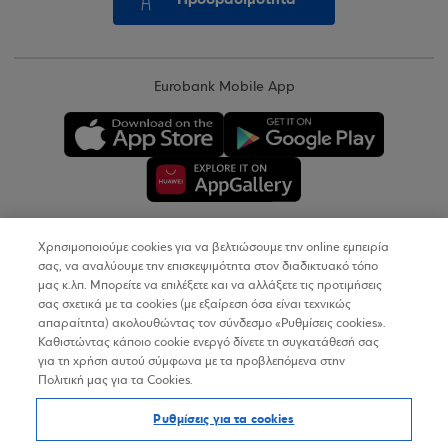
Eurobank Mobile App
Χρησιμοποιούμε cookies για να βελτιώσουμε την online εμπειρία
Copyright © 2026
σας, να αναλύουμε την επισκεψιμότητα στον διαδικτυακό τόπο
μας κ.λπ. Μπορείτε να επιλέξετε και να αλλάξετε τις προτιμήσεις
σας σχετικά με τα cookies (με εξαίρεση όσα είναι τεχνικώς
Όροι Χρήσης
απαραίτητα) ακολουθώντας τον σύνδεσμο «Ρυθμίσεις cookies».
Καθιστώντας κάποιο cookie ενεργό δίνετε τη συγκατάθεσή σας
Προσωπικά Δεδομένα στον Διαδικτυακό Τόπο
για τη χρήση αυτού σύμφωνα με τα προβλεπόμενα στην
Πολιτική μας για τα Cookies.
Πολιτική Cookies
Ρυθμίσεις για τα cookies
Δήλωση Προσβασιμότητας