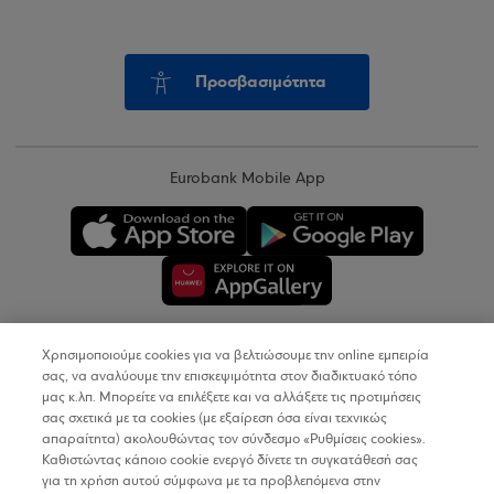
Προσβασιμότητα
Eurobank Mobile App
Χρησιμοποιούμε cookies για να βελτιώσουμε την online εμπειρία
Copyright © 2026
σας, να αναλύουμε την επισκεψιμότητα στον διαδικτυακό τόπο
μας κ.λπ. Μπορείτε να επιλέξετε και να αλλάξετε τις προτιμήσεις
σας σχετικά με τα cookies (με εξαίρεση όσα είναι τεχνικώς
Όροι Χρήσης
απαραίτητα) ακολουθώντας τον σύνδεσμο «Ρυθμίσεις cookies».
Καθιστώντας κάποιο cookie ενεργό δίνετε τη συγκατάθεσή σας
Προσωπικά Δεδομένα στον Διαδικτυακό Τόπο
για τη χρήση αυτού σύμφωνα με τα προβλεπόμενα στην