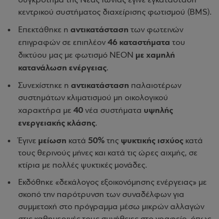
συγκρότημα της Νέας Ιωνίας έγινε εγκατάσταση
κεντρικού συστήματος διαχείρισης φωτισμού (BMS).
αντικατάσταση
Επεκτάθηκε η
των φωτεινών
46 καταστήματα
επιγραφών σε επιπλέον
του
με χαμηλή
δικτύου μας με φωτισμό ΝΕΟΝ
κατανάλωση ενέργειας
.
αντικατάσταση
Συνεχίστηκε η
παλαιοτέρων
συστημάτων κλιματισμού μη οικολογικού
40
υψηλής
χαρακτήρα με
νέα συστήματα
ενεργειακής κλάσης
.
μείωση
50%
ψυκτικής ισχύος
Έγινε
κατά
της
κατά
τους θερινούς μήνες και κατά τις ώρες αιχμής, σε
κτίρια με πολλές ψυκτικές μονάδες.
Εκδόθηκε «δεκάλογος εξοικονόμησης ενέργειας» με
σκοπό την παρότρυνση των συναδέλφων για
συμμετοχή στο πρόγραμμα μέσω μικρών αλλαγών