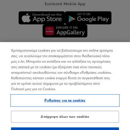
Eurobank Mobile App
Χρησιμοποιούμε cookies για να βελτιώσουμε την online εμπειρία
Copyright © 2026
σας, να αναλύουμε την επισκεψιμότητα στον διαδικτυακό τόπο
μας κ.λπ. Μπορείτε να επιλέξετε και να αλλάξετε τις προτιμήσεις
σας σχετικά με τα cookies (με εξαίρεση όσα είναι τεχνικώς
Όροι Χρήσης
απαραίτητα) ακολουθώντας τον σύνδεσμο «Ρυθμίσεις cookies».
Καθιστώντας κάποιο cookie ενεργό δίνετε τη συγκατάθεσή σας
Προσωπικά Δεδομένα στον Διαδικτυακό Τόπο
για τη χρήση αυτού σύμφωνα με τα προβλεπόμενα στην
Πολιτική μας για τα Cookies.
Πολιτική Cookies
Ρυθμίσεις για τα cookies
Δήλωση Προσβασιμότητας
Sitemap
Απόρριψη όλων των cookies