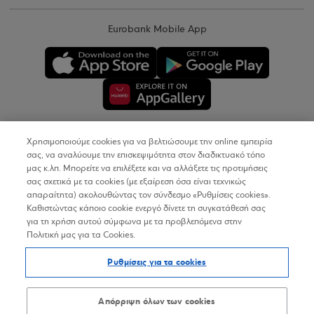
Eurobank Mobile App
Χρησιμοποιούμε cookies για να βελτιώσουμε την online εμπειρία
Copyright © 2026
σας, να αναλύουμε την επισκεψιμότητα στον διαδικτυακό τόπο
μας κ.λπ. Μπορείτε να επιλέξετε και να αλλάξετε τις προτιμήσεις
σας σχετικά με τα cookies (με εξαίρεση όσα είναι τεχνικώς
Όροι Χρήσης
απαραίτητα) ακολουθώντας τον σύνδεσμο «Ρυθμίσεις cookies».
Καθιστώντας κάποιο cookie ενεργό δίνετε τη συγκατάθεσή σας
Προσωπικά Δεδομένα στον Διαδικτυακό Τόπο
για τη χρήση αυτού σύμφωνα με τα προβλεπόμενα στην
Πολιτική μας για τα Cookies.
Πολιτική Cookies
Ρυθμίσεις για τα cookies
Δήλωση Προσβασιμότητας
Sitemap
Απόρριψη όλων των cookies