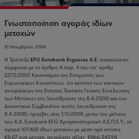
Γνωστοποίηση αγοράς ιδίων
μετοχών
10 Νοεμβρίου 2008
EFG Eurobank Ergasias A.E.
Η Τράπεζα
ανακοινώνει,
σύμφωνα με το άρθρο 4 παρ. 4 του υπ’ αριθμ.
2273/2003 Κανονισμού της Επιτροπής των
Ευρωπαϊκών Κοινοτήτων, ότι κατόπιν των σχετικών
αποφάσεων της Ετήσιας Τακτικής Γενικής Συνέλευσης
των Μετόχων της (συνεδρίαση της 8.4.2008) και του
Διοικητικού Συμβουλίου αυτής (συνεδρίαση της
8.4.2008), προέβη, στις 7/11/2008, μέσω του μέλους
του Χ.Α. Eurobank EFG Χρηματιστηριακή Α.Ε.Π.Ε.Υ., σε
αγορά 107.400 ιδίων μετοχών με μέση τιμή κτήσης
€8,07 ανά μετοχή, συνολικής αξίας €866.343,94.