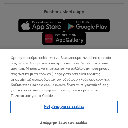
Eurobank Mobile App
Χρησιμοποιούμε cookies για να βελτιώσουμε την online εμπειρία
Copyright © 2026
σας, να αναλύουμε την επισκεψιμότητα στον διαδικτυακό τόπο
μας κ.λπ. Μπορείτε να επιλέξετε και να αλλάξετε τις προτιμήσεις
σας σχετικά με τα cookies (με εξαίρεση όσα είναι τεχνικώς
Όροι Χρήσης
απαραίτητα) ακολουθώντας τον σύνδεσμο «Ρυθμίσεις cookies».
Καθιστώντας κάποιο cookie ενεργό δίνετε τη συγκατάθεσή σας
Προσωπικά Δεδομένα στον Διαδικτυακό Τόπο
για τη χρήση αυτού σύμφωνα με τα προβλεπόμενα στην
Πολιτική μας για τα Cookies.
Πολιτική Cookies
Ρυθμίσεις για τα cookies
Δήλωση Προσβασιμότητας
Sitemap
Απόρριψη όλων των cookies