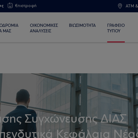
ος
€πιστροφή
ATM &
ΙΟΔΡΟΜΙΑ
ΟΙΚΟΝΟΜΙΚΕΣ
ΒΙΩΣΙΜΟΤΗΤΑ
ΓΡΑΦΕΙΟ
Α ΜΑΣ
ΑΝΑΛΥΣΕΙΣ
ΤΥΠΟΥ
σης Συγχώνευσης ΔΙΑΣ
 Επενδυτικά Κεφάλαια Νέα