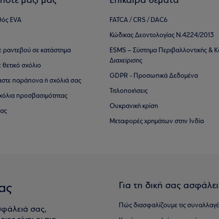
ήστε μαζί μας
Επίκαιρα θέματα
θός EVA
FATCA / CRS / DAC6
Κώδικας Δεοντολογίας Ν.4224/2013
τε ραντεβού σε κατάστημα
ESMS – Σύστημα Περιβαλλοντικής & Κ
Διαχείρισης
ε θετικό σχόλιο
GDPR - Προσωπικά Δεδομένα
αστε παράπονα ή σχόλιά σας
Τιτλοποιήσεις
 σχόλια προσβασιμότητας
Ουκρανική κρίση
ίας
Μεταφορές χρημάτων στην Ινδία
Για τη δική σας ασφάλε
ας
Πώς διασφαλίζουμε τις συναλλαγέ
σφάλειά σας,