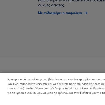
πώς μπορείτε να προστατευτείτε και πο
συχνές απάτες.
Με ενδιαφέρει η ασφάλεια
Χρησιμοποιούμε cookies για να βελτιώσουμε την online εμπειρία σας, να α
Προσβασιμότητα
μας κ.λπ. Μπορείτε να επιλέξετε και να αλλάξετε τις προτιμήσεις σας σχετικά 
απαραίτητα) ακολουθώντας τον σύνδεσμο «Ρυθμίσεις cookies». Καθιστώντας
για τη χρήση αυτού σύμφωνα με τα προβλεπόμενα στην Πολιτική μας για τα
Copyright © 2026
Όροι Χρήσης
Προσωπικ