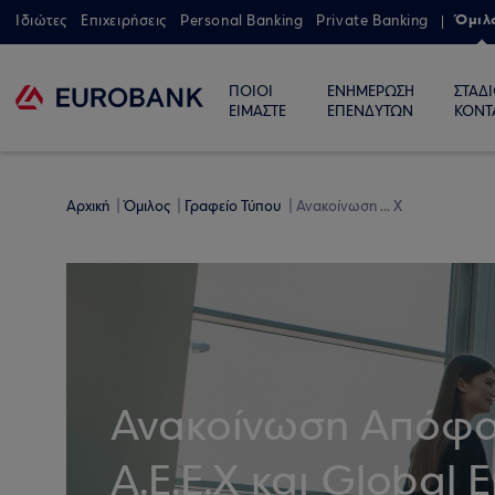
Όμιλ
Ιδιώτες
Επιχειρήσεις
Personal Banking
Private Banking
ΠΟΙΟΙ
ΕΝΗΜΕΡΩΣΗ
ΣΤΑΔ
ΕΙΜΑΣΤΕ
ΕΠΕΝΔΥΤΩΝ
ΚΟΝΤ
Αρχική
Όμιλος
Γραφείο Τύπου
Ανακοίνωση ... Χ
Ανακοίνωση Απόφα
Α.Ε.Ε.Χ και Global