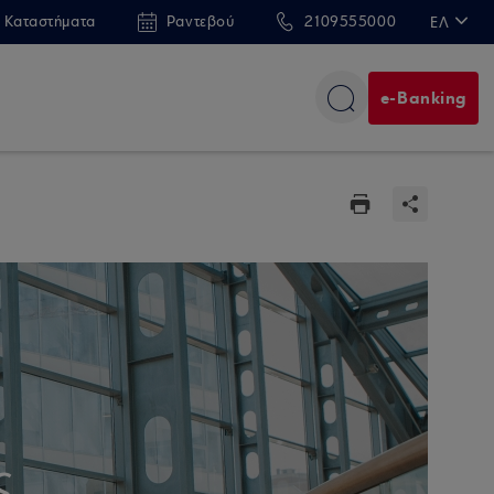
 Καταστήματα
Ραντεβού
2109555000
ΕΛ
EN
e-Banking
ς