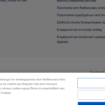
ιες είναι οι πιο
Κανόνες ασφαλείας για εσάς
Προστασία από διαδικτυακές απάτ
Πιστοποίηση εργαζομένων από την
Σχέδια Συνέχισης Επιχειρησιακών
Ενημέρωση για το money muling
Ενημέρωση για τα εικονικά νομίσμ
Αγγλικά)
Eurobank
ναλύουμε την επισκεψιμότητα στον διαδικτυακό τόπο
με τα cookies (με εξαίρεση όσα είναι τεχνικώς
 κάποιο cookie ενεργό δίνετε τη συγκατάθεσή σας
 Cookies.
ά Δεδομένα στον Διαδικτυακό Τόπο
Πολιτική Cookies
Δήλωση Πρ