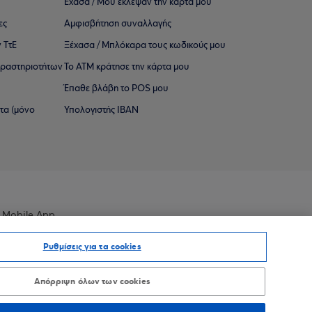
Έχασα / Μου έκλεψαν την κάρτα μου
ες
Αμφισβήτηση συναλλαγής
 ΤτΕ
Ξέχασα / Μπλόκαρα τους κωδικούς μου
 ∆ραστηριοτήτων
Το ΑΤΜ κράτησε την κάρτα μου
Έπαθε βλάβη το POS μου
ατα (μόνο
Υπολογιστής IBAN
 Mobile App
Ρυθμίσεις για τα cookies
Απόρριψη όλων των cookies
οσβασιμότητας
Sitemap