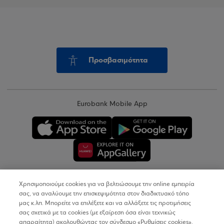
Προσβασιμότητα
Eurobank Mobile App
Χρησιμοποιούμε cookies για να βελτιώσουμε την online εμπειρία
Copyright © 2026
σας, να αναλύουμε την επισκεψιμότητα στον διαδικτυακό τόπο
μας κ.λπ. Μπορείτε να επιλέξετε και να αλλάξετε τις προτιμήσεις
σας σχετικά με τα cookies (με εξαίρεση όσα είναι τεχνικώς
Όροι Χρήσης
απαραίτητα) ακολουθώντας τον σύνδεσμο «Ρυθμίσεις cookies».