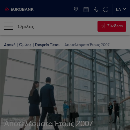
ATM & Καταστήματα
ΕΛ
EN
Όμιλος
Σύνδεση
Αρχική
Όμιλος
Γραφείο Τύπου
Αποτελέσματα Έτους 2007
Αποτελέσματα Έτους 2007