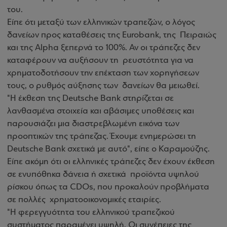
του.
Είπε ότι μεταξύ των ελληνικών τραπεζών, ο λόγος
δανείων προς καταθέσεις της Eurobank, της Πειραιώς
και της Alpha ξεπερνά το 100%. Αν οι τράπεζες δεν
καταφέρουν να αυξήσουν τη ρευστότητα για να
χρηματοδοτήσουν την επέκταση των χορηγήσεων
τους, ο ρυθμός αύξησης των δανείων θα μειωθεί.
"Η έκθεση της Deutsche Bank στηρίζεται σε
λανθασμένα στοιχεία και αβάσιμες υποθέσεις και
παρουσιάζει μια διαστρεβλωμένη εικόνα των
προοπτικών της τράπεζας. Έχουμε ενημερώσει τη
Deutsche Bank σχετικά με αυτό", είπε ο Καραμούζης.
Είπε ακόμη ότι οι ελληνικές τράπεζες δεν έχουν έκθεση
σε ενυπόθηκα δάνεια ή σχετικά προϊόντα υψηλού
ρίσκου όπως τα CDOs, που προκαλούν προβλήματα
σε πολλές χρηματοοικονομικές εταιρίες.
"Η φερεγγυότητα του ελληνικού τραπεζικού
συστήματος παραμένει υψηλή. Οι συνέπειες της