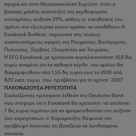
αγορά και στην Νοτιοανατολική Ευρώπη ήταν ο
βασικός μοχλός ανάπτυξης της κερδοφορίας
εννεαμήνου, αύξηση 29%, καθώς οι επενδύσεις του
ομίλου στο εξωτερικό έχουν αρχίσει να αποδίδουν. Η
Eurobank διαθέτει παρουσία στις ταχέως
αναπτυσσόμενες αγορές της Ρουμανίας, Βουλγαρίας,
Πολωνίας, Σερβίας, Ουκρανίας και Τουρκίας.
Η EFG Eurobank, με τρέχουσα κεφαλαιοποίηση 10,8 δις
ευρώ αναμένει ότι τα καθαρά κέρδη του ομίλου θα
διαμορφωθούν στα 1,55 δις ευρώ έως το 2010 από
820 εκατ. ευρώ που προβλέπει για τη χρήση 2007.
ΠΛΕΟΝΑΖΟΥΣΑ ΡΕΥΣΤΟΤΗΤΑ
Σχολιάζοντας πρόσφατη έκθεση της Deutsche Bank
που ανέφερε ότι η Eurobank θα χρειαστεί να αντλήσει
7 δις ευρώ περίπου για να χρηματοδοτήσει την αύξηση
των χορηγήσεων, ο Καραμούζης διέψευσε την
πρόβλεψη λέγοντας ότι βασίζεται σε λανθασμένα
στοιχεία.