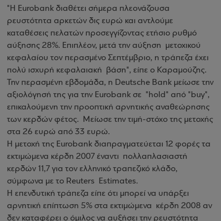
"Η Eurobank διαθέτει σήμερα πλεονάζουσα
ρευστότητα αρκετών δις ευρώ και αντλούμε
καταθέσεις πελατών προσεγγίζοντας ετήσιο ρυθμό
αύξησης 28%. Επιπλέον, μετά την αύξηση μετοχικού
κεφαλαίου τον περασμένο Σεπτέμβριο, η τράπεζα έχει
πολύ ισχυρή κεφαλαιακή βάση", είπε ο Καραμούζης.
Την περασμένη εβδομάδα, η Deutsche Bank μείωσε την
αξιολόγησή της για την Eurobank σε "hold" από "buy",
επικαλούμενη την προοπτική αρνητικής αναθεώρησης
των κερδών φέτος. Μείωσε την τιμή-στόχο της μετοχής
στα 26 ευρώ από 33 ευρώ.
Η μετοχή της Eurobank διαπραγματεύεται 12 φορές τα
εκτιμώμενα κέρδη 2007 έναντι πολλαπλασιαστή
κερδών 11,7 για τον ελληνικό τραπεζικό κλάδο,
σύμφωνα με το Reuters Estimates.
H επενδυτική τράπεζα είπε ότι μπορεί να υπάρξει
αρνητική επίπτωση 5% στα εκτιμώμενα κέρδη 2008 αν
δεν καταφέρει ο όμιλος να αυξήσει την ρευστότητα