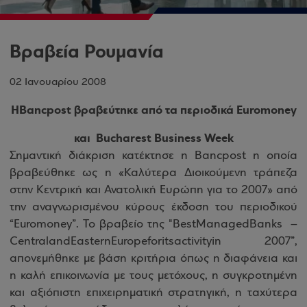
Βραβεία Ρουμανία
02 Ιανουαρίου 2008
Η
Bancpost
βραβεύτηκε από τα περιοδικά
Euromoney
και
Bucharest Business Week
Σημαντική διάκριση κατέκτησε η
Bancpost
η οποία
βραβεύθηκε ως η «Καλύτερα Διοικούμενη τράπεζα
στην Κεντρική και Ανατολική Ευρώπη για το 2007» από
την αναγνωρισμένου κύρους έκδοση του περιοδικού
“
Euromoney
”. Το βραβείο της "
Best
Managed
Banks
–
Central
and
Eastern
Europe
for
its
activity
in
2007”,
απονεμήθηκε με βάση κριτήρια όπως η διαφάνεια και
η καλή επικοινωνία με τους μετόχους, η συγκροτημένη
και αξιόπιστη επιχειρηματική στρατηγική, η ταχύτερα