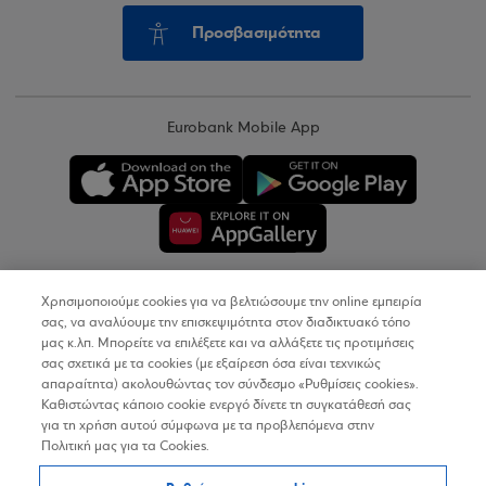
Προσβασιμότητα
Eurobank Mobile App
Χρησιμοποιούμε cookies για να βελτιώσουμε την online εμπειρία
Copyright © 2026
σας, να αναλύουμε την επισκεψιμότητα στον διαδικτυακό τόπο
μας κ.λπ. Μπορείτε να επιλέξετε και να αλλάξετε τις προτιμήσεις
σας σχετικά με τα cookies (με εξαίρεση όσα είναι τεχνικώς
Όροι Χρήσης
απαραίτητα) ακολουθώντας τον σύνδεσμο «Ρυθμίσεις cookies».
Καθιστώντας κάποιο cookie ενεργό δίνετε τη συγκατάθεσή σας
Προσωπικά Δεδομένα στον Διαδικτυακό Τόπο
για τη χρήση αυτού σύμφωνα με τα προβλεπόμενα στην
Πολιτική μας για τα Cookies.
Πολιτική Cookies