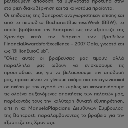
βελτιούμενη απόδοση, τα υψηλότατα πρότυπα στην
εταιρική διακυβέρνηση και τα καινοτόμα προϊόντα.
Οι επιδόσεις της
Bancpost
αναγνωρίστηκαν επίσης και
από το περιοδικό
Bucharest
Business
Week
(ΒΒ
W
), το
οποίο βράβευσε την
Bancpost
ως την «Τράπεζα της
Χρονιάς» κατά την διάρκεια των βραβείων
Financial
Awards
for
Excellence
– 2007
Gala
, γνωστά και
ως “
Billion
Euro
Club
”.
“Όλες αυτές οι βραβεύσεις μας τιμούν, αλλά
παράλληλα μας ωθούν να ενισχύσουμε τις
προσπάθειές μας για να βελτιώσουμε την απόδοσή
μας, προκειμένου να γίνουμε ακόμα πιο ανταγωνιστικοί
σε σχέση με την αγορά και κυρίως να ικανοποιήσουμε
τις ολοένα αυξανόμενες απαιτήσεις των πελατών μας,
παρέχοντάς τους την καλύτερη δυνατή εξυπηρέτηση,
είπε η κα
Manuela
Plapcianu
Διευθύνων Σύμβουλος
της
Bancpost
, παραλαμβάνοντας το βραβείο για την
«Τράπεζα της Χρονιάς».