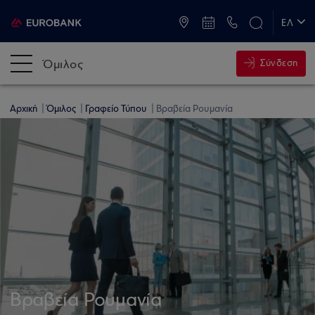
ATM & Καταστήματα
ΕΛ
EN
Όμιλος
Σύνδεση
Αρχική
Όμιλος
Γραφείο Τύπου
Βραβεία Ρουμανία
Βραβεία Ρουμανία