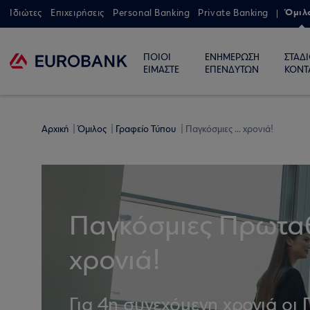
Όμιλ
Ιδιώτες
Επιχειρήσεις
Personal Banking
Private Banking
ΠΟΙΟΙ
ΕΝΗΜΕΡΩΣΗ
ΣΤΑΔ
ΕΙΜΑΣΤΕ
ΕΠΕΝΔΥΤΩΝ
ΚΟΝΤ
Αρχική
Όμιλος
Γραφείο Τύπου
Παγκόσμιες ... χρονιά!
Παγκόσμιες Πρωταθ
χρονιά!
Για 4η συνεχόμενη χρονιά οι