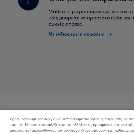
Μάθετε τι μέτρα παίρνουμε για την α
πώς μπορείτε να προστατευτείτε και πο
συχνές απάτες.
Με ενδιαφέρει η ασφάλεια
Χρησιμοποιούμε cookies για να βελτιώσουμε την online εμπειρία σας, να α
Προσβασιμότητα
μας κ.λπ. Μπορείτε να επιλέξετε και να αλλάξετε τις προτιμήσεις σας σχετικά 
απαραίτητα) ακολουθώντας τον σύνδεσμο «Ρυθμίσεις cookies». Καθιστώντας