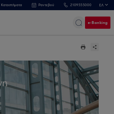
 Καταστήματα
Ραντεβού
2109555000
ΕΛ
EN
e-Banking
νη