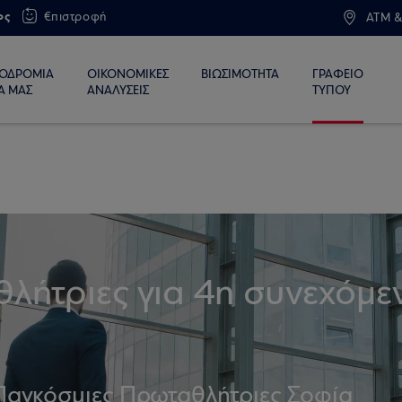
ος
€πιστροφή
ATM &
ΙΟΔΡΟΜΙΑ
ΟΙΚΟΝΟΜΙΚΕΣ
ΒΙΩΣΙΜΟΤΗΤΑ
ΓΡΑΦΕΙΟ
Α ΜΑΣ
ΑΝΑΛΥΣΕΙΣ
ΤΥΠΟΥ
λήτριες για 4η συνεχόμε
 Παγκόσμιες Πρωταθλήτριες Σοφία