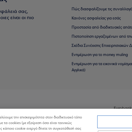
Πώς διασφαλίζουμε τις συναλλαγέ
σφάλειά σας,
ιες είναι οι πιο
Κανόνες ασφαλείας για εσάς
Προστασία από διαδικτυακές απάτ
Πιστοποίηση εργαζομένων από την
Σχέδια Συνέχισης Επιχειρησιακών
Ενημέρωση για το money muling
Ενημέρωση για τα εικονικά νομίσμ
Αγγλικά)
Eurobank
ναλύουμε την επισκεψιμότητα στον διαδικτυακό τόπο
με τα cookies (με εξαίρεση όσα είναι τεχνικώς
 κάποιο cookie ενεργό δίνετε τη συγκατάθεσή σας