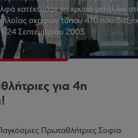
λφά κατέκτησαν το χρυσό μετάλλιο στ
οπλοΐας σκαφών τύπου 470 που διεξή
11-24 Σεπτεμβρίου 2003.
λήτριες για 4η
!
 Παγκόσμιες Πρωταθλήτριες Σοφία