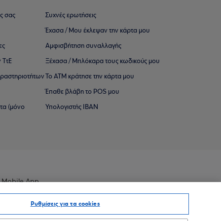
ς σας
Συχνές ερωτήσεις
Έχασα / Μου έκλεψαν την κάρτα μου
ες
Αμφισβήτηση συναλλαγής
 ΤτΕ
Ξέχασα / Μπλόκαρα τους κωδικούς μου
 ∆ραστηριοτήτων
Το ΑΤΜ κράτησε την κάρτα μου
Έπαθε βλάβη το POS μου
ατα (μόνο
Υπολογιστής IBAN
 Mobile App
Ρυθμίσεις για τα cookies