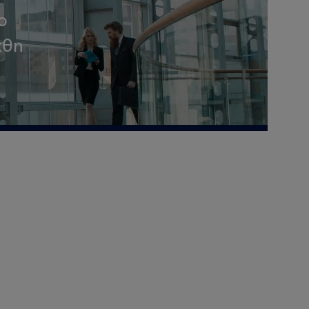
ο
χθη