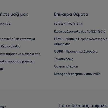
ήστε μαζί μας
Επίκαιρα θέματα
θός EVA
FATCA / CRS / DAC6
Κώδικας Δεοντολογίας Ν.4224/2013
τε ραντεβού σε κατάστημα
ESMS – Σύστημα Περιβαλλοντικής & Κ
Διαχείρισης
ε θετικό σχόλιο
GDPR - Προσωπικά Δεδομένα
αστε παράπονα ή σχόλιά σας
Τιτλοποιήσεις
 σχόλια προσβασιμότητας
Ουκρανική κρίση
ίας
Μεταφορές χρημάτων στην Ινδία
Για τη δική σας ασφάλε
ας