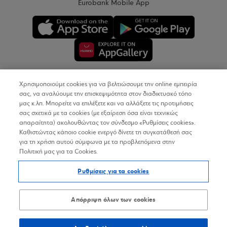
Eurobank Mobile App
Χρησιμοποιούμε cookies για να βελτιώσουμε την online εμπειρία
Copyright © 2026
σας, να αναλύουμε την επισκεψιμότητα στον διαδικτυακό τόπο
μας κ.λπ. Μπορείτε να επιλέξετε και να αλλάξετε τις προτιμήσεις
σας σχετικά με τα cookies (με εξαίρεση όσα είναι τεχνικώς
Όροι Χρήσης
απαραίτητα) ακολουθώντας τον σύνδεσμο «Ρυθμίσεις cookies».
Καθιστώντας κάποιο cookie ενεργό δίνετε τη συγκατάθεσή σας
Προσωπικά Δεδομένα στον Διαδικτυακό Τόπο
για τη χρήση αυτού σύμφωνα με τα προβλεπόμενα στην
Πολιτική μας για τα Cookies.
Πολιτική Cookies
Ρυθμίσεις για τα cookies
Δήλωση Προσβασιμότητας
Sitemap
Απόρριψη όλων των cookies