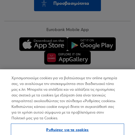
Προσβασιμότητα
Eurobank Mobile App
Χρησιμοποιούμε cookies για να βελτιώσουμε την online εμπειρία
Copyright © 2026
σας, να αναλύουμε την επισκεψιμότητα στον διαδικτυακό τόπο
μας κ.λπ. Μπορείτε να επιλέξετε και να αλλάξετε τις προτιμήσεις
σας σχετικά με τα cookies (με εξαίρεση όσα είναι τεχνικώς
Όροι Χρήσης
απαραίτητα) ακολουθώντας τον σύνδεσμο «Ρυθμίσεις cookies».
Καθιστώντας κάποιο cookie ενεργό δίνετε τη συγκατάθεσή σας
Προσωπικά Δεδομένα στον Διαδικτυακό Τόπο
για τη χρήση αυτού σύμφωνα με τα προβλεπόμενα στην
Πολιτική μας για τα Cookies.
Πολιτική Cookies
Ρυθμίσεις για τα cookies
Δήλωση Προσβασιμότητας