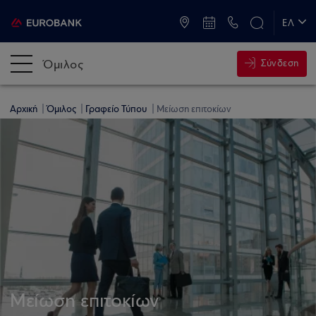
ATM & Καταστήματα
ΕΛ
EN
Όμιλος
Σύνδεση
Αρχική
Όμιλος
Γραφείο Τύπου
Μείωση επιτοκίων
Μείωση επιτοκίων