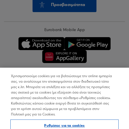
Προσβασιμότητα
Eurobank Mobile App
Χρησιμοποιούμε cookies για να βελτιώσουμε την online εμπειρία
Copyright © 2026
σας, να αναλύουμε την επισκεψιμότητα στον διαδικτυακό τόπο
μας κ.λπ. Μπορείτε να επιλέξετε και να αλλάξετε τις προτιμήσεις
σας σχετικά με τα cookies (με εξαίρεση όσα είναι τεχνικώς
Όροι Χρήσης
απαραίτητα) ακολουθώντας τον σύνδεσμο «Ρυθμίσεις cookies».
Καθιστώντας κάποιο cookie ενεργό δίνετε τη συγκατάθεσή σας
Προσωπικά Δεδομένα στον Διαδικτυακό Τόπο
για τη χρήση αυτού σύμφωνα με τα προβλεπόμενα στην
Πολιτική μας για τα Cookies.
Πολιτική Cookies
Ρυθμίσεις για τα cookies
Δήλωση Προσβασιμότητας