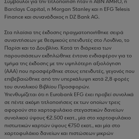
Σύμβουλοι για την τιτλοποίηση ήταν η ABN AMRO, η
Barclays Capital, η Morgan Stanley και η EFG Telesis
Finance και συνανάδοχος η DZ Bank AG.
Στα πλαίσια της έκδοσης πραγματοποιήθηκε σειρά
συναντήσεων με θεσμικούς επενδυτές στο Λονδίνο, το
Παρίσι και το Δουβλίνο. Κατά τη διάρκεια των
παρουσιάσεων εκδηλώθηκε έντονο ενδιαφέρον για το
τμήμα της έκδοσης με την υψηλότερη αξιολόγηση
(ΑΑΑ) που προσφέρθηκε στους επενδυτές, γεγονός που
επιβεβαιώθηκε από την υπερκάλυψη κατά 2,8 φορές
του συνολικού Βιβλίου Προσφορών.
Υπενθυμίζεται ότι η Eurobank EFG έχει προβεί συνολικά
σε πέντε ακόμη τιτλοποιήσεις εκ των οποίων τρεις
αφορούν στο χαρτοφυλάκιο στεγαστικών δανείων
συνολικού ύψους €2.500 εκατ., μία στο χαρτοφυλάκιο
πιστωτικών καρτών ύψους €750 εκατ., και μία στο
χαρτοφυλάκιο δανείων και πιστώσεων μικρών