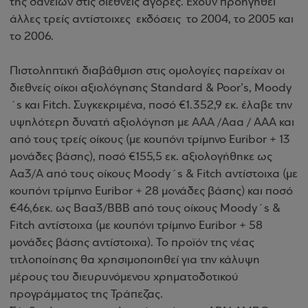
της δανείων στις διεθνείς αγορές. Έχουν προηγηθεί
άλλες τρείς αντίστοιχες εκδόσεις το 2004, το 2005 και
το 2006.
Πιστοληπτική διαβάθμιση στις ομολογίες παρείχαν οι
διεθνείς οίκοι αξιολόγησης Standard & Poor’s, Moody
´s και Fitch. Συγκεκριμένα, ποσό €1.352,9 εκ. έλαβε την
υψηλότερη δυνατή αξιολόγηση με AAA /Αaa / AAA και
από τους τρείς οίκους (με κουπόνι τρίμηνο Euribor + 13
μονάδες βάσης), ποσό €155,5 εκ. αξιολογήθηκε ως
Aa3/A από τους οίκους Moody´s & Fitch αντίστοιχα (με
κουπόνι τρίμηνο Euribor + 28 μονάδες βάσης) και
ποσό
€46,6εκ. ως
Baa3/BBB από τους οίκους Moody´s &
Fitch αντίστοιχα (με κουπόνι τρίμηνο Euribor + 58
μονάδες
βάσης αντίστοιχα). Το προϊόν της νέας
τιτλοποίησης θα χρησιμοποιηθεί για την κάλυψη
μέρους του
διευρυνόμενου
χρηματοδοτικού
προγράμματος της Τράπεζας.