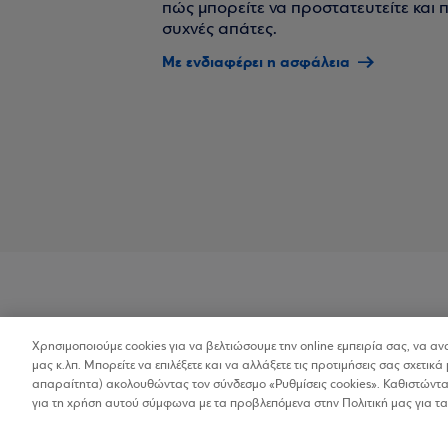
πώς μπορείτε να προστατευτείτε και πο
συχνές απάτες.
Με ενδιαφέρει η ασφάλεια
Χρησιμοποιούμε cookies για να βελτιώσουμε την online εμπειρία σας, να α
Προσβασιμότητα
μας κ.λπ. Μπορείτε να επιλέξετε και να αλλάξετε τις προτιμήσεις σας σχετικά 
απαραίτητα) ακολουθώντας τον σύνδεσμο «Ρυθμίσεις cookies». Καθιστώντας
για τη χρήση αυτού σύμφωνα με τα προβλεπόμενα στην Πολιτική μας για τα
Copyright © 2026