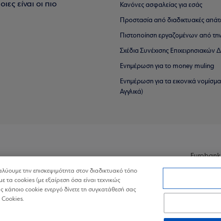
ιες είναι οι πιο
Κανόνες ασφαλείας για εσάς
Προστασία από διαδικτυακές απάτ
Πιστοποίηση εργαζομένων από την
Σχέδια Συνέχισης Επιχειρησιακών
Ενημέρωση για το money muling
Ενημέρωση για τα εικονικά νομίσμ
Αγγλικά)
Eurobank
ναλύουμε την επισκεψιμότητα στον διαδικτυακό τόπο
με τα cookies (με εξαίρεση όσα είναι τεχνικώς
 κάποιο cookie ενεργό δίνετε τη συγκατάθεσή σας
 Cookies.