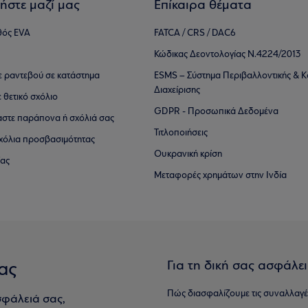
ήστε μαζί μας
Επίκαιρα θέματα
θός EVA
FATCA / CRS / DAC6
Κώδικας Δεοντολογίας Ν.4224/2013
τε ραντεβού σε κατάστημα
ESMS – Σύστημα Περιβαλλοντικής & Κ
Διαχείρισης
ε θετικό σχόλιο
GDPR - Προσωπικά Δεδομένα
αστε παράπονα ή σχόλιά σας
Τιτλοποιήσεις
 σχόλια προσβασιμότητας
Ουκρανική κρίση
ίας
Μεταφορές χρημάτων στην Ινδία
Για τη δική σας ασφάλε
ας
Πώς διασφαλίζουμε τις συναλλαγέ
σφάλειά σας,