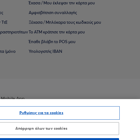
Έχασα / Μου έκλεψαν την κάρτα μου
ες
Αμφισβήτηση συναλλαγής
 ΤτΕ
Ξέχασα / Μπλόκαρα τους κωδικούς μου
 ∆ραστηριοτήτων
Το ΑΤΜ κράτησε την κάρτα μου
Έπαθε βλάβη το POS μου
ατα (μόνο
Υπολογιστής IBAN
 Mobile App
Ρυθμίσεις για τα cookies
Απόρριψη όλων των cookies