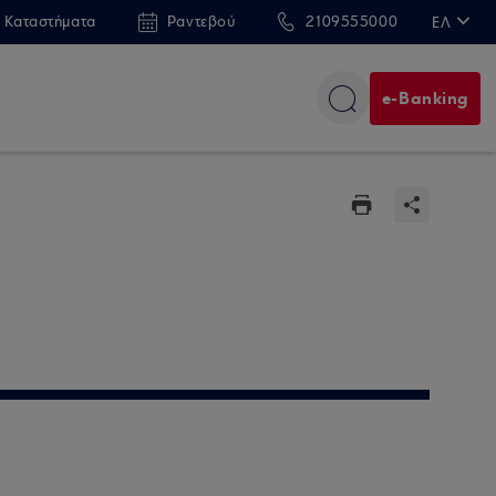
 Καταστήματα
Ραντεβού
2109555000
ΕΛ
EN
e-Banking