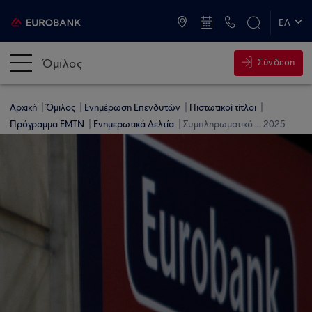
ATM & Καταστήματα
ΕΛ
EN
Όμιλος
Σύνδεση
Αρχική
Όμιλος
Ενημέρωση Επενδυτών
Πιστωτικοί τίτλοι
Πρόγραμμα ΕΜΤΝ
Ενημερωτικά Δελτία
Συμπληρωματικό ... 2025