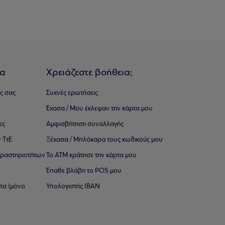
ια
Χρειάζεστε βοήθεια;
ς σας
Συχνές ερωτήσεις
Έχασα / Μου έκλεψαν την κάρτα μου
ες
Αμφισβήτηση συναλλαγής
 ΤτΕ
Ξέχασα / Μπλόκαρα τους κωδικούς μου
 ∆ραστηριοτήτων
Το ΑΤΜ κράτησε την κάρτα μου
Έπαθε βλάβη το POS μου
ατα (μόνο
Υπολογιστής IBAN