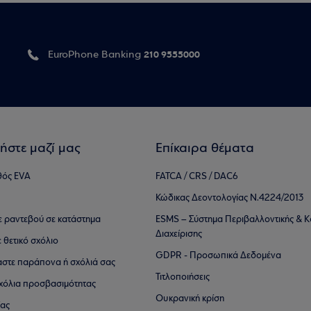
210 9555000
EuroPhone Banking
ήστε μαζί μας
Επίκαιρα θέματα
θός EVA
FATCA / CRS / DAC6
Κώδικας Δεοντολογίας Ν.4224/2013
τε ραντεβού σε κατάστημα
ESMS – Σύστημα Περιβαλλοντικής & Κ
Διαχείρισης
ε θετικό σχόλιο
GDPR - Προσωπικά Δεδομένα
αστε παράπονα ή σχόλιά σας
Τιτλοποιήσεις
 σχόλια προσβασιμότητας
Ουκρανική κρίση
ίας