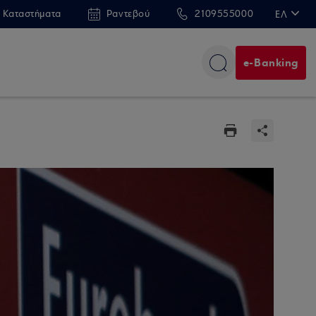
 Καταστήματα
Ραντεβού
2109555000
ΕΛ
EN
e-Banking