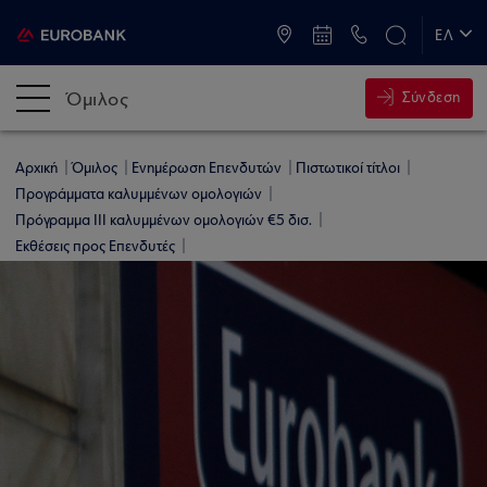
ATM & Καταστήματα
ΕΛ
EN
Όμιλος
Σύνδεση
Αρχική
Όμιλος
Ενημέρωση Επενδυτών
Πιστωτικοί τίτλοι
Προγράμματα καλυμμένων ομολογιών
Πρόγραμμα ΙΙI καλυμμένων ομολογιών €5 δισ.
Εκθέσεις προς Επενδυτές