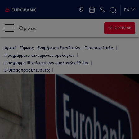
ATM & Καταστήματα
ΕΛ
EN
Όμιλος
Σύνδεση
Αρχική
Όμιλος
Ενημέρωση Επενδυτών
Πιστωτικοί τίτλοι
Προγράμματα καλυμμένων ομολογιών
Πρόγραμμα ΙΙI καλυμμένων ομολογιών €5 δισ.
Εκθέσεις προς Επενδυτές