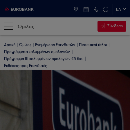
ATM & Καταστήματα
ΕΛ
EN
Όμιλος
Σύνδεση
Αρχική
Όμιλος
Ενημέρωση Επενδυτών
Πιστωτικοί τίτλοι
Προγράμματα καλυμμένων ομολογιών
Πρόγραμμα ΙΙI καλυμμένων ομολογιών €5 δισ.
Εκθέσεις προς Επενδυτές