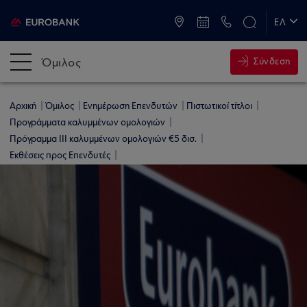
ATM & Καταστήματα
ΕΛ
EN
Όμιλος
Σύνδεση
Αρχική
Όμιλος
Ενημέρωση Επενδυτών
Πιστωτικοί τίτλοι
Προγράμματα καλυμμένων ομολογιών
Πρόγραμμα ΙΙI καλυμμένων ομολογιών €5 δισ.
Εκθέσεις προς Επενδυτές