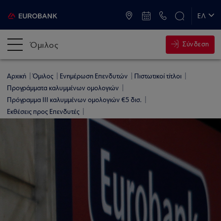
ATM & Καταστήματα
ΕΛ
EN
Όμιλος
Σύνδεση
Αρχική
Όμιλος
Ενημέρωση Επενδυτών
Πιστωτικοί τίτλοι
Προγράμματα καλυμμένων ομολογιών
Πρόγραμμα ΙΙI καλυμμένων ομολογιών €5 δισ.
Εκθέσεις προς Επενδυτές