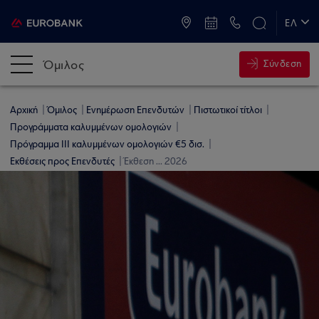
ATM & Καταστήματα
ΕΛ
EN
Όμιλος
Σύνδεση
Αρχική
Όμιλος
Ενημέρωση Επενδυτών
Πιστωτικοί τίτλοι
Προγράμματα καλυμμένων ομολογιών
Πρόγραμμα ΙΙI καλυμμένων ομολογιών €5 δισ.
Εκθέσεις προς Επενδυτές
Έκθεση ... 2026