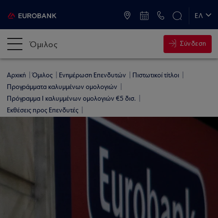
ATM & Καταστήματα
ΕΛ
EN
Όμιλος
Σύνδεση
Αρχική
Όμιλος
Ενημέρωση Επενδυτών
Πιστωτικοί τίτλοι
Προγράμματα καλυμμένων ομολογιών
Πρόγραμμα Ι καλυμμένων ομολογιών €5 δισ.
Εκθέσεις προς Επενδυτές