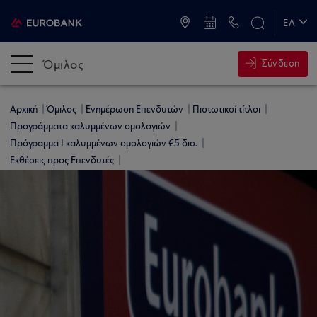
ATM & Καταστήματα
ΕΛ
EN
Όμιλος
Σύνδεση
Αρχική
Όμιλος
Ενημέρωση Επενδυτών
Πιστωτικοί τίτλοι
Προγράμματα καλυμμένων ομολογιών
Πρόγραμμα Ι καλυμμένων ομολογιών €5 δισ.
Εκθέσεις προς Επενδυτές