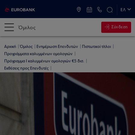
ATM & Καταστήματα
ΕΛ
EN
Όμιλος
Σύνδεση
Αρχική
Όμιλος
Ενημέρωση Επενδυτών
Πιστωτικοί τίτλοι
Προγράμματα καλυμμένων ομολογιών
Πρόγραμμα Ι καλυμμένων ομολογιών €5 δισ.
Εκθέσεις προς Επενδυτές