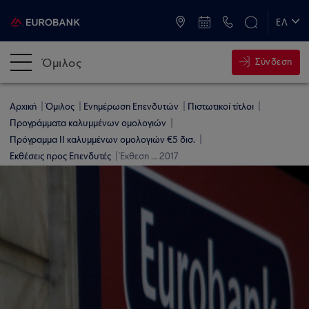
ATM & Καταστήματα
ΕΛ
EN
Όμιλος
Σύνδεση
Αρχική
Όμιλος
Ενημέρωση Επενδυτών
Πιστωτικοί τίτλοι
Προγράμματα καλυμμένων ομολογιών
Πρόγραμμα ΙΙ καλυμμένων ομολογιών €5 δισ.
Εκθέσεις προς Επενδυτές
Έκθεση ... 2017