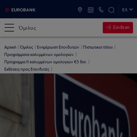
ATM & Καταστήματα
ΕΛ
EN
Όμιλος
Σύνδεση
Αρχική
Όμιλος
Ενημέρωση Επενδυτών
Πιστωτικοί τίτλοι
Προγράμματα καλυμμένων ομολογιών
Πρόγραμμα ΙΙ καλυμμένων ομολογιών €5 δισ.
Εκθέσεις προς Επενδυτές