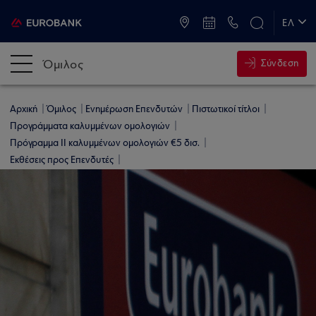
ATM & Καταστήματα
ΕΛ
EN
Όμιλος
Σύνδεση
Αρχική
Όμιλος
Ενημέρωση Επενδυτών
Πιστωτικοί τίτλοι
Προγράμματα καλυμμένων ομολογιών
Πρόγραμμα ΙΙ καλυμμένων ομολογιών €5 δισ.
Εκθέσεις προς Επενδυτές