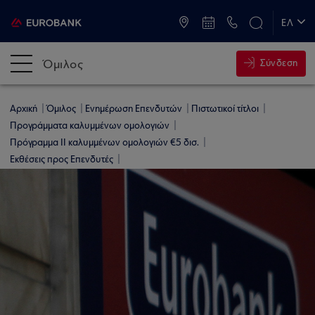
ATM & Καταστήματα
ΕΛ
EN
Όμιλος
Σύνδεση
Αρχική
Όμιλος
Ενημέρωση Επενδυτών
Πιστωτικοί τίτλοι
Προγράμματα καλυμμένων ομολογιών
Πρόγραμμα ΙΙ καλυμμένων ομολογιών €5 δισ.
Εκθέσεις προς Επενδυτές