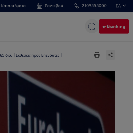
 Καταστήματα
Ραντεβού
2109555000
ΕΛ
EN
e-Banking
€5 δισ.
Εκθέσεις προς Επενδυτές