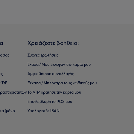
ια
Χρειάζεστε βοήθεια;
ς σας
Συχνές ερωτήσεις
Έχασα / Μου έκλεψαν την κάρτα μου
ες
Αμφισβήτηση συναλλαγής
 ΤτΕ
Ξέχασα / Μπλόκαρα τους κωδικούς μου
 ∆ραστηριοτήτων
Το ΑΤΜ κράτησε την κάρτα μου
Έπαθε βλάβη το POS μου
ατα (μόνο
Υπολογιστής IBAN