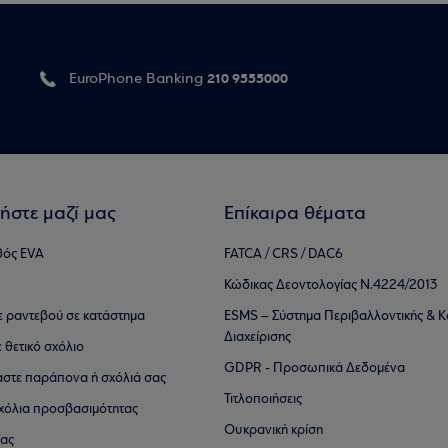
210 9555000
EuroPhone Banking
ήστε μαζί μας
Επίκαιρα θέματα
θός EVA
FATCA / CRS / DAC6
Κώδικας Δεοντολογίας Ν.4224/2013
τε ραντεβού σε κατάστημα
ESMS – Σύστημα Περιβαλλοντικής & Κ
Διαχείρισης
ε θετικό σχόλιο
GDPR - Προσωπικά Δεδομένα
αστε παράπονα ή σχόλιά σας
Τιτλοποιήσεις
 σχόλια προσβασιμότητας
Ουκρανική κρίση
ίας