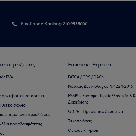
210 9555000
EuroPhone Banking
ήστε μαζί μας
Επίκαιρα θέματα
θός EVA
FATCA / CRS / DAC6
Κώδικας Δεοντολογίας Ν.4224/2013
τε ραντεβού σε κατάστημα
ESMS – Σύστημα Περιβαλλοντικής & Κ
Διαχείρισης
ε θετικό σχόλιο
GDPR - Προσωπικά Δεδομένα
αστε παράπονα ή σχόλιά σας
Τιτλοποιήσεις
 σχόλια προσβασιμότητας
Ουκρανική κρίση
ίας