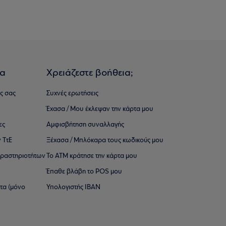
ια
Χρειάζεστε βοήθεια;
ς σας
Συχνές ερωτήσεις
Έχασα / Μου έκλεψαν την κάρτα μου
ες
Αμφισβήτηση συναλλαγής
 ΤτΕ
Ξέχασα / Μπλόκαρα τους κωδικούς μου
 ∆ραστηριοτήτων
Το ΑΤΜ κράτησε την κάρτα μου
Έπαθε βλάβη το POS μου
ατα (μόνο
Υπολογιστής IBAN