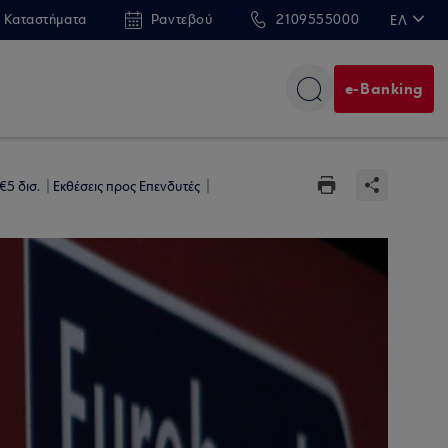
 Καταστήματα
Ραντεβού
2109555000
ΕΛ
EN
e-Banking
€5 δισ.
Εκθέσεις προς Επενδυτές