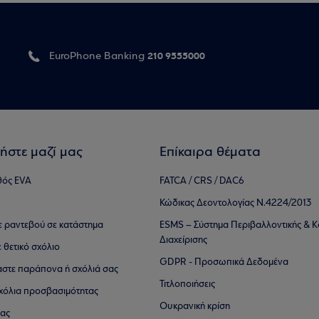
210 9555000
EuroPhone Banking
ήστε μαζί μας
Επίκαιρα θέματα
θός EVA
FATCA / CRS / DAC6
Κώδικας Δεοντολογίας Ν.4224/2013
τε ραντεβού σε κατάστημα
ESMS – Σύστημα Περιβαλλοντικής & Κ
Διαχείρισης
ε θετικό σχόλιο
GDPR - Προσωπικά Δεδομένα
αστε παράπονα ή σχόλιά σας
Τιτλοποιήσεις
 σχόλια προσβασιμότητας
Ουκρανική κρίση
ίας