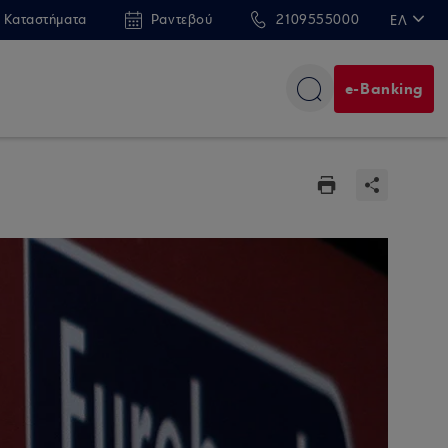
 Καταστήματα
Ραντεβού
2109555000
ΕΛ
EN
e-Banking