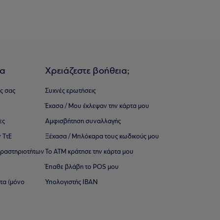
ια
Χρειάζεστε βοήθεια;
ς σας
Συχνές ερωτήσεις
Έχασα / Μου έκλεψαν την κάρτα μου
ες
Αμφισβήτηση συναλλαγής
 ΤτΕ
Ξέχασα / Μπλόκαρα τους κωδικούς μου
 ∆ραστηριοτήτων
Το ΑΤΜ κράτησε την κάρτα μου
Έπαθε βλάβη το POS μου
ατα (μόνο
Υπολογιστής IBAN