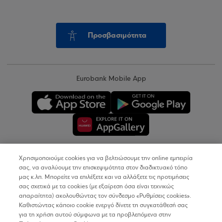
Προσβασιμότητα
Eurobank Mobile App
Χρησιμοποιούμε cookies για να βελτιώσουμε την online εμπειρία
Copyright © 2026
σας, να αναλύουμε την επισκεψιμότητα στον διαδικτυακό τόπο
μας κ.λπ. Μπορείτε να επιλέξετε και να αλλάξετε τις προτιμήσεις
σας σχετικά με τα cookies (με εξαίρεση όσα είναι τεχνικώς
Όροι Χρήσης
απαραίτητα) ακολουθώντας τον σύνδεσμο «Ρυθμίσεις cookies».
Καθιστώντας κάποιο cookie ενεργό δίνετε τη συγκατάθεσή σας
Προσωπικά Δεδομένα στον Διαδικτυακό Τόπο
για τη χρήση αυτού σύμφωνα με τα προβλεπόμενα στην