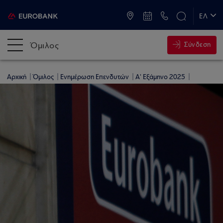
ATM & Καταστήματα
ΕΛ
EN
Όμιλος
Σύνδεση
Αρχική
Όμιλος
Ενημέρωση Επενδυτών
Α' Εξάμηνο 2025