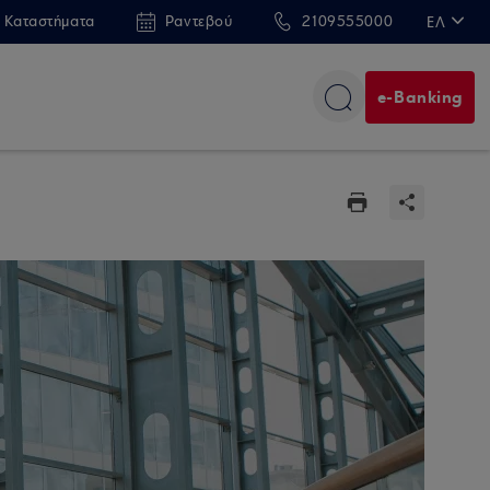
 Καταστήματα
Ραντεβού
2109555000
ΕΛ
EN
e-Banking