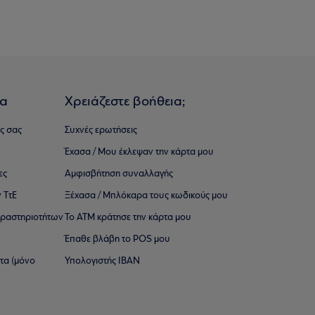
ια
Χρειάζεστε βοήθεια;
ς σας
Συχνές ερωτήσεις
Έχασα / Μου έκλεψαν την κάρτα μου
ες
Αμφισβήτηση συναλλαγής
 ΤτΕ
Ξέχασα / Μπλόκαρα τους κωδικούς μου
 ∆ραστηριοτήτων
Το ΑΤΜ κράτησε την κάρτα μου
Έπαθε βλάβη το POS μου
ατα (μόνο
Υπολογιστής IBAN