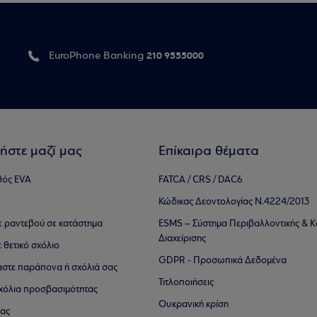
210 9555000
EuroPhone Banking
ήστε μαζί μας
Επίκαιρα θέματα
θός EVA
FATCA / CRS / DAC6
Κώδικας Δεοντολογίας Ν.4224/2013
τε ραντεβού σε κατάστημα
ESMS – Σύστημα Περιβαλλοντικής & Κ
Διαχείρισης
ε θετικό σχόλιο
GDPR - Προσωπικά Δεδομένα
αστε παράπονα ή σχόλιά σας
Τιτλοποιήσεις
 σχόλια προσβασιμότητας
Ουκρανική κρίση
ίας