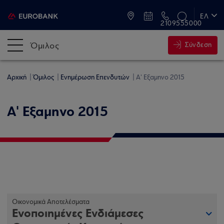
ATM & Καταστήματα
ΕΛ
2109555000
EN
Όμιλος
Σύνδεση
Αρχική
Όμιλος
Ενημέρωση Επενδυτών
Α' Εξαμηνο 2015
Α' Εξαμηνο 2015
Οικονομικά Αποτελέσματα
Ενοποιημένες Ενδιάμεσες