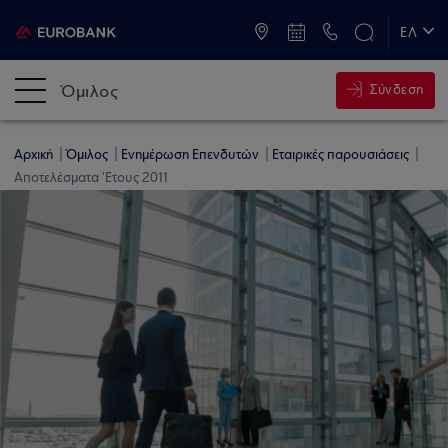
ATM & Καταστήματα
ΕΛ
EN
Όμιλος
Σύνδεση
Αρχική
Όμιλος
Ενημέρωση Επενδυτών
Εταιρικές παρουσιάσεις
Αποτελέσματα 'Ετους 2011