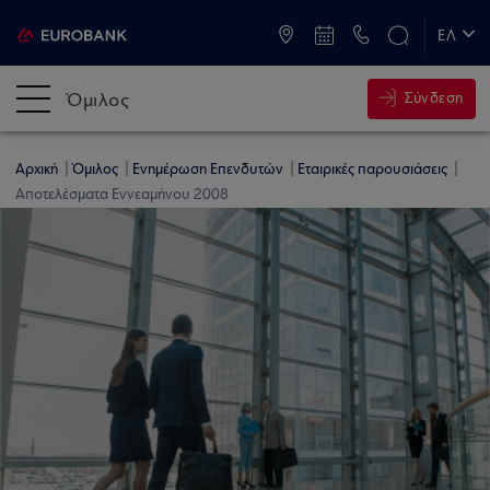
ATM & Καταστήματα
ΕΛ
EN
Όμιλος
Σύνδεση
Αρχική
Όμιλος
Ενημέρωση Επενδυτών
Εταιρικές παρουσιάσεις
Αποτελέσματα Εννεαμήνου 2008