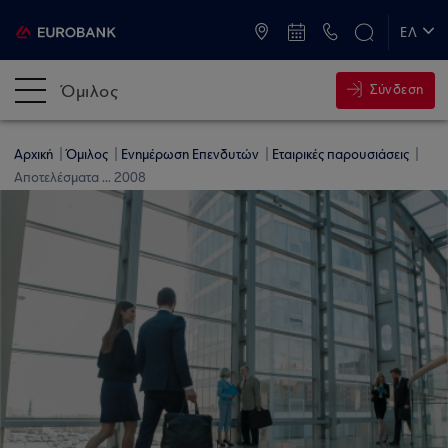
ATM & Καταστήματα
ΕΛ
EN
Όμιλος
Σύνδεση
Αρχική
Όμιλος
Ενημέρωση Επενδυτών
Εταιρικές παρουσιάσεις
Αποτελέσματα ... 2008