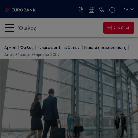
ATM & Καταστήματα
ΕΛ
EN
Όμιλος
Σύνδεση
Αρχική
Όμιλος
Ενημέρωση Επενδυτών
Εταιρικές παρουσιάσεις
Αποτελέσματα Εξαμήνου 2007