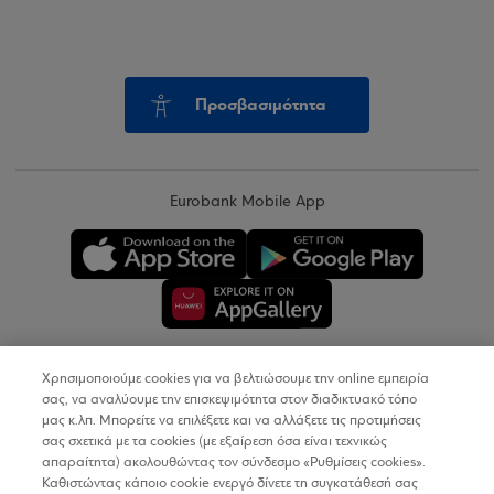
Προσβασιμότητα
Eurobank Mobile App
Χρησιμοποιούμε cookies για να βελτιώσουμε την online εμπειρία
Copyright © 2026
σας, να αναλύουμε την επισκεψιμότητα στον διαδικτυακό τόπο
μας κ.λπ. Μπορείτε να επιλέξετε και να αλλάξετε τις προτιμήσεις
σας σχετικά με τα cookies (με εξαίρεση όσα είναι τεχνικώς
Όροι Χρήσης
απαραίτητα) ακολουθώντας τον σύνδεσμο «Ρυθμίσεις cookies».
Καθιστώντας κάποιο cookie ενεργό δίνετε τη συγκατάθεσή σας