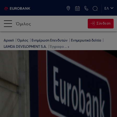
ATM & Καταστήματα
ΕΛ
EN
Όμιλος
Σύνδεση
Αρχική
Όμιλος
Ενημέρωση Επενδυτών
Ενημερωτικά δελτία
LAMDA DEVELOPMENT S.A.
Έγγραφα ... »