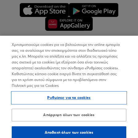
Χρησιμοποιούμε cookies για να βελτιώσουμε την online εμπειρία
Copyright © 2026
σας, να αναλύουμε την επισκεψιμότητα στον διαδικτυακό τόπο
μας κ.λπ. Μπορείτε να επιλέξετε και να αλλάξετε τις προτιμήσεις
σας σχετικά με τα cookies (με εξαίρεση όσα είναι τεχνικώς
Όροι Χρήσης
απαραίτητα) ακολουθώντας τον σύνδεσμο «Ρυθμίσεις cookies».
Καθιστώντας κάποιο cookie ενεργό δίνετε τη συγκατάθεσή σας
Προσωπικά Δεδομένα στον Διαδικτυακό Τόπο
για τη χρήση αυτού σύμφωνα με τα προβλεπόμενα στην
Πολιτική μας για τα Cookies.
Πολιτική Cookies
Ρυθμίσεις για τα cookies
Δήλωση Προσβασιμότητας
Sitemap
Απόρριψη όλων των cookies
Αποδοχή όλων των cookies