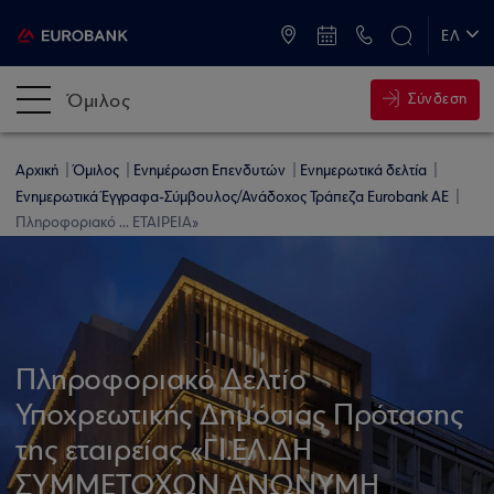
ATM & Καταστήματα
ΕΛ
EN
Όμιλος
Σύνδεση
Αρχική
Όμιλος
Ενημέρωση Επενδυτών
Ενημερωτικά δελτία
Ενημερωτικά Έγγραφα-Σύμβουλος/Ανάδοχος Τράπεζα Eurobank AE
Πληροφοριακό ... ΕΤΑΙΡΕΙΑ»
Πληροφοριακό Δελτίο
Υποχρεωτικής Δημόσιας Πρότασης
της εταιρείας «ΓΙ.ΕΛ.ΔΗ
ΣΥΜΜΕΤΟΧΩΝ ΑΝΩΝΥΜΗ