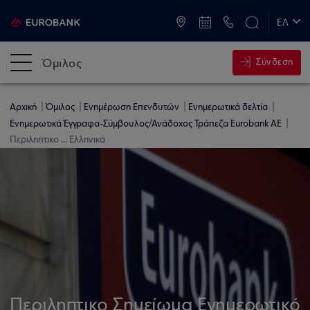
ATM & Καταστήματα
ΕΛ
EN
Όμιλος
Σύνδεση
Αρχική
Όμιλος
Ενημέρωση Επενδυτών
Ενημερωτικά δελτία
Ενημερωτικά Έγγραφα-Σύμβουλος/Ανάδοχος Τράπεζα Eurobank AE
Περιληπτικο ... Ελληνικά
Περιληπτικο Σημείωμα Ενημερωτικό