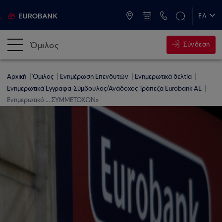
ATM & Καταστήματα
ΕΛ
EN
Όμιλος
Σύνδεση
Αρχική
Όμιλος
Ενημέρωση Επενδυτών
Ενημερωτικά δελτία
Ενημερωτικά Έγγραφα-Σύμβουλος/Ανάδοχος Τράπεζα Eurobank AE
Ενημερωτικό ... ΣΥΜΜΕΤΟΧΩΝ»