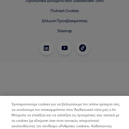
Προσωπικά Δεδομένα στον Διαδικτυακό Τόπο
Πολιτική Cookies
Δήλωση Προσβασιμότητας
Sitemap
Χρησιμοποιούμε cookies για να βελτιώσουμε την online εμπειρία σας,
να αναλύουμε την επισκεψιμότητα στον διαδικτυακό τόπο μας κ.λπ.
Μπορείτε να επιλέξετε και να αλλάξετε τις προτιμήσεις σας σχετικά με
τα cookies (με εξαίρεση όσα είναι τεχνικώς απαραίτητα)
ακολουθώντας τον σύνδεσμο «Ρυθμίσεις cookies». Καθιστώντας