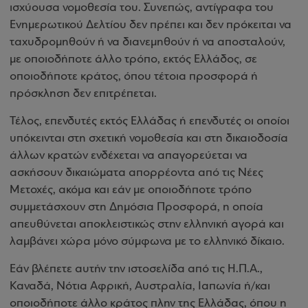
ισχύουσα νομοθεσία του. Συνεπώς, αντίγραφα του
Ενημερωτικού Δελτίου δεν πρέπει και δεν πρόκειται να
ταχυδρομηθούν ή να διανεμηθούν ή να αποσταλούν,
με οποιοδήποτε άλλο τρόπο, εκτός Ελλάδος, σε
οποιοδήποτε κράτος, όπου τέτοια προσφορά ή
πρόσκληση δεν επιτρέπεται.
Τέλος, επενδυτές εκτός Ελλάδας ή επενδυτές οι οποίοι
υπόκεινται στη σχετική νομοθεσία και στη δικαιοδοσία
άλλων κρατών ενδέχεται να απαγορεύεται να
ασκήσουν δικαιώματα απορρέοντα από τις Νέες
Μετοχές, ακόμα και εάν µε οποιοδήποτε τρόπο
συμμετάσχουν στη Δημόσια Προσφορά, η οποία
απευθύνεται αποκλειστικώς στην ελληνική αγορά και
λαμβάνει χώρα µόνο σύμφωνα µε το ελληνικό δίκαιο.
Εάν βλέπετε αυτήν την ιστοσελίδα από τις Η.Π.Α.,
Καναδά, Νότια Αφρική, Αυστραλία, Ιαπωνία ή/και
οποιοδήποτε άλλο κράτος πλην της Ελλάδας, όπου η