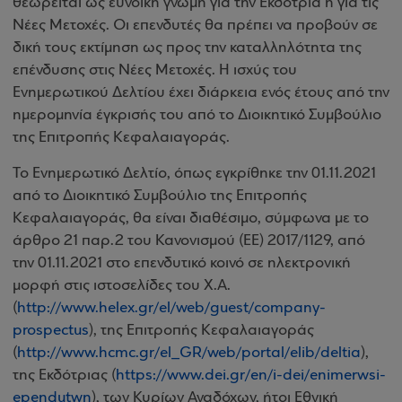
θεωρείται ως ευνοϊκή γνώμη για την Εκδότρια ή για τις
Νέες Μετοχές. Οι επενδυτές θα πρέπει να προβούν σε
δική τους εκτίμηση ως προς την καταλληλότητα της
επένδυσης στις Νέες Μετοχές. Η ισχύς του
Ενημερωτικού Δελτίου έχει διάρκεια ενός έτους από την
ημερομηνία έγκρισής του από το Διοικητικό Συμβούλιο
της Επιτροπής Κεφαλαιαγοράς.
Το Ενημερωτικό Δελτίο, όπως εγκρίθηκε την 01.11.2021
από το Διοικητικό Συμβούλιο της Επιτροπής
Κεφαλαιαγοράς, θα είναι διαθέσιμο, σύμφωνα με το
άρθρο 21 παρ.2 του Κανονισμού (ΕΕ) 2017/1129, από
την 01.11.2021 στο επενδυτικό κοινό σε ηλεκτρονική
μορφή στις ιστοσελίδες του Χ.Α.
(
http://www.helex.gr/el/web/guest/company-
prospectus
), της Επιτροπής Κεφαλαιαγοράς
(
http://www.hcmc.gr/el_GR/web/portal/elib/deltia
),
της Εκδότριας (
https://www.dei.gr/en/i-dei/enimerwsi-
ependutwn
), των Κυρίων Αναδόχων, ήτοι Εθνική