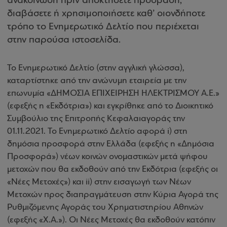
ανακοίνωση πριν αποκτήσετε πρόσβαση,
διαβάσετε ή χρησιμοποιήσετε καθ’ οιονδήποτε
τρόπο το Ενημερωτικό Δελτίο που περιέχεται
στην παρούσα ιστοσελίδα.
Το Ενημερωτικό Δελτίο (στην αγγλική γλώσσα),
καταρτίστηκε από την ανώνυμη εταιρεία με την
επωνυμία «ΔΗΜΟΣΙΑ ΕΠΙΧΕΙΡΗΣΗ ΗΛΕΚΤΡΙΣΜΟΥ Α.Ε.»
(εφεξής η «Εκδότρια») και εγκρίθηκε από το Διοικητικό
Συμβούλιο της Επιτροπής Κεφαλαιαγοράς την
01.11.2021. Το Ενημερωτικό Δελτίο αφορά i) στη
δημόσια προσφορά στην Ελλάδα (εφεξής η «Δημόσια
Προσφορά») νέων κοινών ονομαστικών μετά ψήφου
μετοχών που θα εκδοθούν από την Εκδότρια (εφεξής οι
«Νέες Μετοχές») και ii) στην εισαγωγή των Νέων
Μετοχών προς διαπραγμάτευση στην Κύρια Αγορά της
Ρυθμιζόμενης Αγοράς του Χρηματιστηρίου Αθηνών
(εφεξής «Χ.Α.»). Οι Νέες Μετοχές θα εκδοθούν κατόπιν