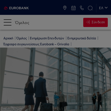
ATM & Καταστήματα
ΕΛ
EN
Όμιλος
Σύνδεση
Αρχική
Όμιλος
Ενημέρωση Επενδυτών
Ενημερωτικά δελτία
Έγγραφα συγχωνεύσεως Eurobank – Grivalia